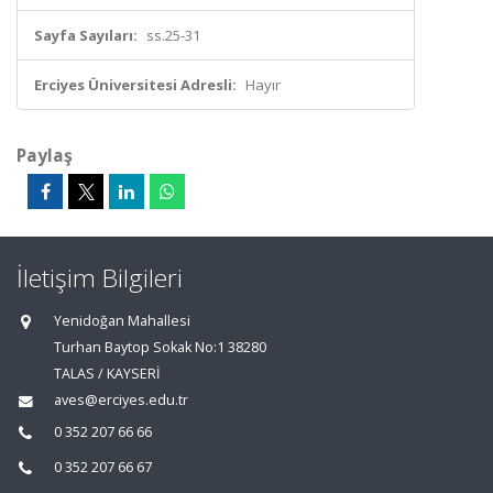
Sayfa Sayıları:
ss.25-31
Erciyes Üniversitesi Adresli:
Hayır
Paylaş
İletişim Bilgileri
Yenidoğan Mahallesi
Turhan Baytop Sokak No:1 38280
TALAS / KAYSERİ
aves@erciyes.edu.tr
0 352 207 66 66
0 352 207 66 67