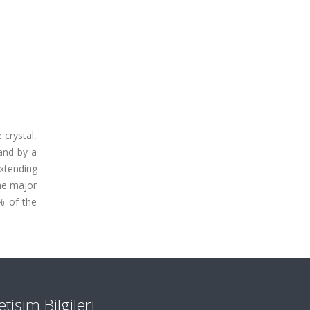
 crystal,
and by a
xtending
the major
2% of the
letişim Bilgileri