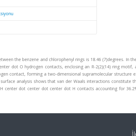
ksiyonu
tween the benzene and chlorophenyl rings is 18.46 (7)degrees. In the
enter dot O hydrogen contacts, enclosing an R-2(2)(14) ring motif, 
ogen contact, forming a two-dimensional supramolecular structure e
ld surface analysis shows that van der Waals interactions constitute 
th H center dot center dot center dot H contacts accounting for 36.
İ