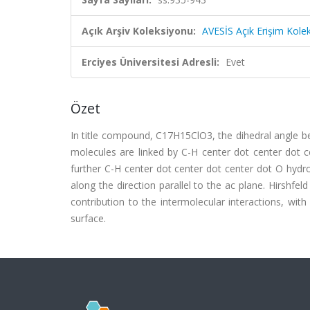
Açık Arşiv Koleksiyonu:
AVESİS Açık Erişim Kole
Erciyes Üniversitesi Adresli:
Evet
Özet
In title compound, C17H15ClO3, the dihedral angle be
molecules are linked by C-H center dot center dot c
further C-H center dot center dot center dot O hydr
along the direction parallel to the ac plane. Hirshfe
contribution to the intermolecular interactions, wi
surface.