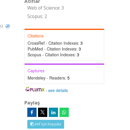
Atıflar
Web of Science: 3
Scopus: 2
s)
Citations
CrossRef - Citation Indexes:
3
PubMed - Citation Indexes:
3
Scopus - Citation Indexes:
3
Captures
Mendeley - Readers:
5
-
see details
Paylaş
Atıf İçin Kopyala