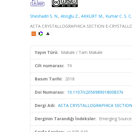
Sheshadri S. N.
,
Atioglu Z.
,
AKKURT M.
,
Kumar C. S. C.
ACTA CRYSTALLOGRAPHICA SECTION E-CRYSTALLOGRA
Yayın Türü:
Makale / Tam Makale
Cilt numarası:
74
Basım Tarihi:
2018
Doi Numarası:
10.1107/s205698901800837x
Dergi Adı:
ACTA CRYSTALLOGRAPHICA SECTIO
Derginin Tarandığı İndeksler:
Emerging Sources
Sayfa Sayıları:
ss.935-943