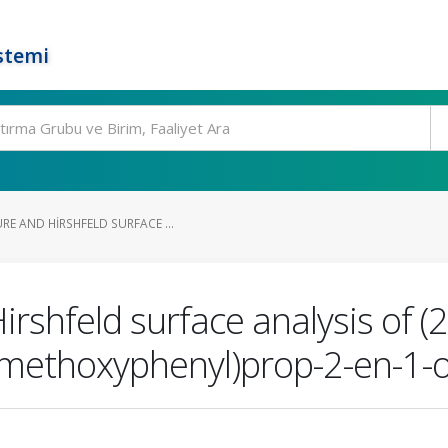
stemi
E AND HIRSHFELD SURFACE ...
irshfeld surface analysis of (2
dimethoxyphenyl)prop-2-en-1-