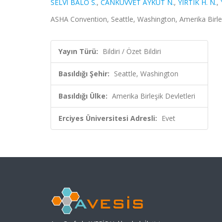
SELVİ BALO S.
,
CANKUVVET AYKUT N.
,
YIRTIK H. N.
,
ASHA Convention, Seattle, Washington, Amerika Birleşik 
Yayın Türü:
Bildiri / Özet Bildiri
Basıldığı Şehir:
Seattle, Washington
Basıldığı Ülke:
Amerika Birleşik Devletleri
Erciyes Üniversitesi Adresli:
Evet