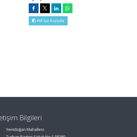
Atıf İçin Kopyala
letişim Bilgileri
Yenidoğan Mahallesi
Turhan Baytop Sokak No:1 38280