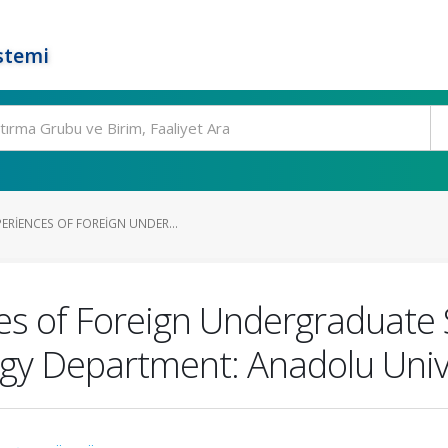
stemi
ERIENCES OF FOREIGN UNDER...
es of Foreign Undergraduate 
gy Department: Anadolu Univ