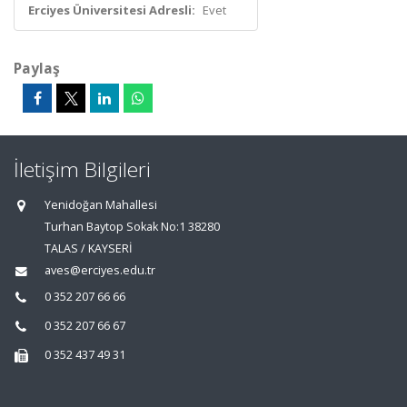
Erciyes Üniversitesi Adresli:
Evet
Paylaş
İletişim Bilgileri
Yenidoğan Mahallesi
Turhan Baytop Sokak No:1 38280
TALAS / KAYSERİ
aves@erciyes.edu.tr
0 352 207 66 66
0 352 207 66 67
0 352 437 49 31