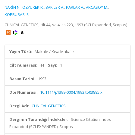
NARİN N.
,
OZYUREK R.
,
BAKILER A.
,
PARLAR A.
,
ARCASOY M.
,
KOPRUBASI F.
CLINICAL GENETICS, cilt.44, sa.4, ss.223, 1993 (SCI-Expanded, Scopus)
Yayın Türü:
Makale / Kısa Makale
Cilt numarası:
44
Sayı:
4
Basım Tarihi:
1993
Doi Numarası:
10.1111/j.1399-0004.1993.tb03885.x
Dergi Adı:
CLINICAL GENETICS
Derginin Tarandığı İndeksler:
Science Citation Index
Expanded (SCI-EXPANDED), Scopus