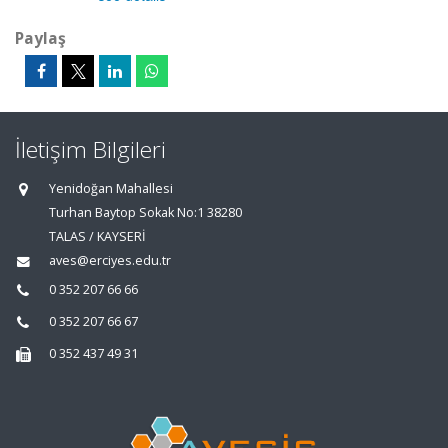
Paylaş
İletişim Bilgileri
Yenidoğan Mahallesi
Turhan Baytop Sokak No:1 38280
TALAS / KAYSERİ
aves@erciyes.edu.tr
0 352 207 66 66
0 352 207 66 67
0 352 437 49 31