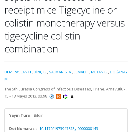
receipt mice Tigecycline or
colistin monotherapy versus
tigecycline colistin
combination
DEMİRASLAN H.
,
DİNÇ G.
,
SALMAN S. A.
,
ELMALI F.
,
METAN G.
,
DOĞANAY
M.
The 5th Eurasia Congress of Infectious Diseases, Tirane, Arnavutluk,
15 - 18 Mayıs 2013, ss.98
Yayın Türü:
Bildiri
Doi Numarası:
10.1179/1973947813y.0000000143