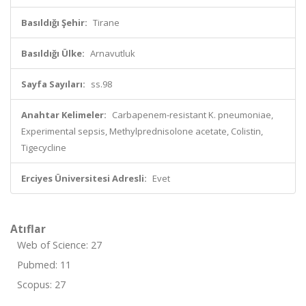
Basıldığı Şehir:
Tirane
Basıldığı Ülke:
Arnavutluk
Sayfa Sayıları:
ss.98
Anahtar Kelimeler:
Carbapenem-resistant K. pneumoniae,
Experimental sepsis, Methylprednisolone acetate, Colistin,
Tigecycline
Erciyes Üniversitesi Adresli:
Evet
Atıflar
Web of Science: 27
Pubmed: 11
Scopus: 27