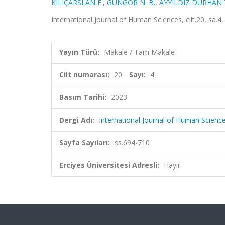
KILIÇARSLAN F.
,
GÜNGÖR N. B.
,
AYYILDIZ DURHAN 
International Journal of Human Sciences, cilt.20, sa.4
Yayın Türü:
Makale / Tam Makale
Cilt numarası:
20
Sayı:
4
Basım Tarihi:
2023
Dergi Adı:
International Journal of Human Scienc
Sayfa Sayıları:
ss.694-710
Erciyes Üniversitesi Adresli:
Hayır