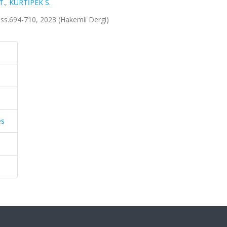
T.
,
KURTİPEK S.
, ss.694-710, 2023 (Hakemli Dergi)
es