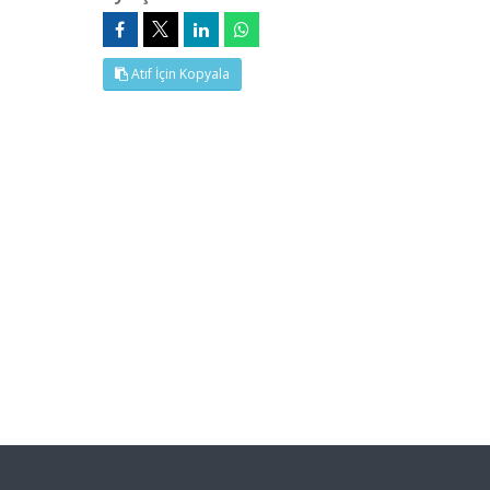
Atıf İçin Kopyala