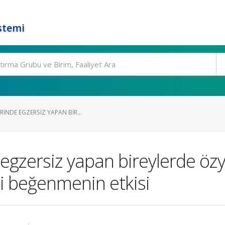
stemi
RINDE EGZERSIZ YAPAN BIR...
egzersiz yapan bireylerde özy
 beğenmenin etkisi