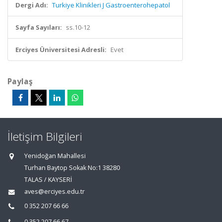
Dergi Adı:
Turkiye Klinikleri J Gastroenterohepatol
Sayfa Sayıları:
ss.10-12
Erciyes Üniversitesi Adresli:
Evet
Paylaş
İletişim Bilgileri
Yenidoğan Mahallesi
Turhan Baytop Sokak No:1 38280
TALAS / KAYSERİ
aves@erciyes.edu.tr
0 352 207 66 66
0 352 207 66 67