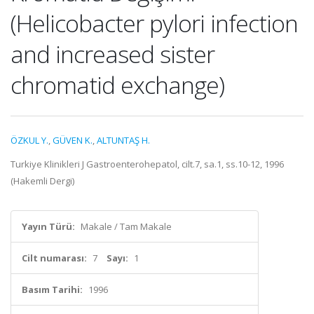
(Helicobacter pylori infection
and increased sister
chromatid exchange)
ÖZKUL Y.
,
GÜVEN K.
,
ALTUNTAŞ H.
Turkiye Klinikleri J Gastroenterohepatol, cilt.7, sa.1, ss.10-12, 1996
(Hakemli Dergi)
Yayın Türü:
Makale / Tam Makale
Cilt numarası:
7
Sayı:
1
Basım Tarihi:
1996