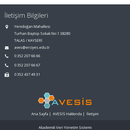
İletişim Bilgileri
Yenidoğan Mahallesi
Turhan Baytop Sokak No:1 38280
TALAS / KAYSERİ
aves@erciyes.edu.tr
0 352 207 66 66
0 352 207 66 67
0 352 437 49 31
Ana Sayfa
|
AVESİS Hakkında
|
İletişim
Akademik Veri Yönetim Sistemi