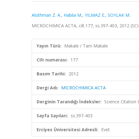
Alothman Z. A.
,
Habila M.
,
YILMAZ E.
,
SOYLAK M.
MICROCHIMICA ACTA, cilt.177, ss.397-403, 2012 (SC
Yayın Türü:
Makale / Tam Makale
Cilt numarası:
177
Basım Tarihi:
2012
Dergi Adı:
MICROCHIMICA ACTA
Derginin Tarandığı İndeksler:
Science Citation
Sayfa Sayıları:
ss.397-403
Erciyes Üniversitesi Adresli:
Evet