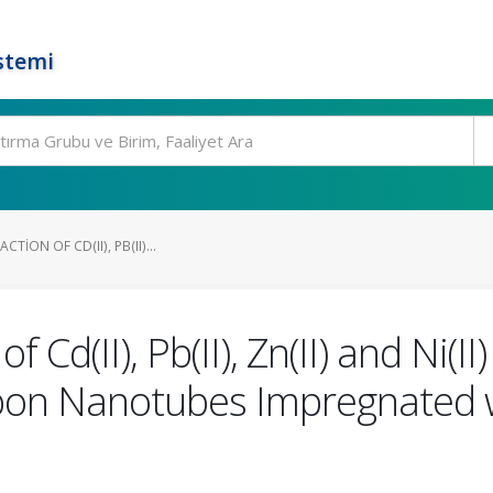
stemi
TION OF CD(II), PB(II)...
f Cd(II), Pb(II), Zn(II) and Ni
bon Nanotubes Impregnated wi