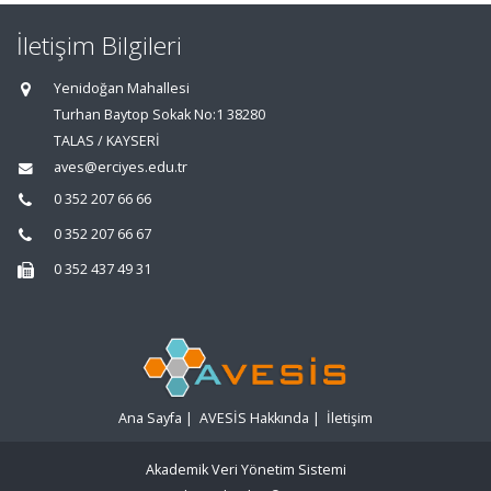
İletişim Bilgileri
Yenidoğan Mahallesi
Turhan Baytop Sokak No:1 38280
TALAS / KAYSERİ
aves@erciyes.edu.tr
0 352 207 66 66
0 352 207 66 67
0 352 437 49 31
Ana Sayfa
|
AVESİS Hakkında
|
İletişim
Akademik Veri Yönetim Sistemi