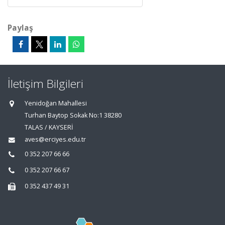
Paylaş
İletişim Bilgileri
Yenidoğan Mahallesi
Turhan Baytop Sokak No:1 38280
TALAS / KAYSERİ
aves@erciyes.edu.tr
0 352 207 66 66
0 352 207 66 67
0 352 437 49 31