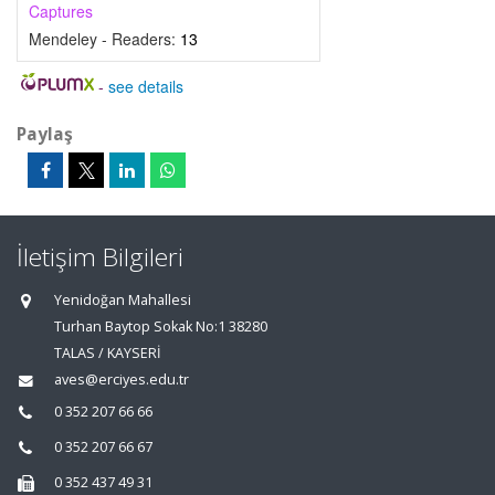
Captures
Mendeley - Readers:
13
-
see details
Paylaş
İletişim Bilgileri
Yenidoğan Mahallesi
Turhan Baytop Sokak No:1 38280
TALAS / KAYSERİ
aves@erciyes.edu.tr
0 352 207 66 66
0 352 207 66 67
0 352 437 49 31