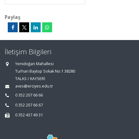
Paylaş
İletişim Bilgileri
Yenidoğan Mahallesi
Turhan Baytop Sokak No:1 38280
TALAS / KAYSERİ
aves@erciyes.edu.tr
0 352 207 66 66
0 352 207 66 67
0 352 437 49 31