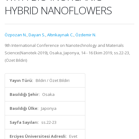
HYBRID NANOFLOWERS
Özpozan N.
,
Dayan S.
,
Altınkaynak C.
,
Özdemir N.
9th International Conference on Nanotechnology and Materials
Science(Nanotek-2019), Osaka, Japonya, 14 - 16 Ekim 2019, ss.22-23,
(Özet Bildiri)
Yayın Türü:
Bildiri / Özet Bildiri
Basıldığı Şehir:
Osaka
Basıldığı Ülke:
Japonya
Sayfa Sayıları:
ss.22-23
Erciyes Üniversitesi Adresli:
Evet