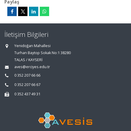
Paylaş
İletişim Bilgileri
Yenidoğan Mahallesi
Turhan Baytop Sokak No:1 38280
TALAS / KAYSERİ
aves@erciyes.edu.tr
0 352 207 66 66
0 352 207 66 67
0 352 437 49 31