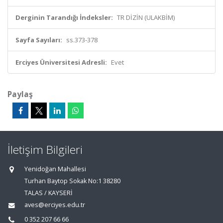
Derginin Tarandığı İndeksler:
TR DİZİN (ULAKBİM)
Sayfa Sayıları:
ss.373-378
Erciyes Üniversitesi Adresli:
Evet
Paylaş
İletişim Bilgileri
Yenidoğan Mahallesi
Turhan Baytop Sokak No:1 38280
TALAS / KAYSERİ
aves@erciyes.edu.tr
0 352 207 66 66