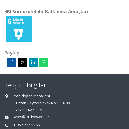
BM Sürdürülebilir Kalkınma Amaçları
Paylaş
İletişim Bilgileri
Yenidoğan Mahallesi
Turhan Baytop Sokak No:1 38280
TALAS / KAYSERİ
aves@erciyes.edu.tr
0 352 207 66 66