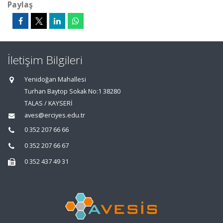
Paylaş
İletişim Bilgileri
Yenidoğan Mahallesi
Turhan Baytop Sokak No:1 38280
TALAS / KAYSERİ
aves@erciyes.edu.tr
0 352 207 66 66
0 352 207 66 67
0 352 437 49 31