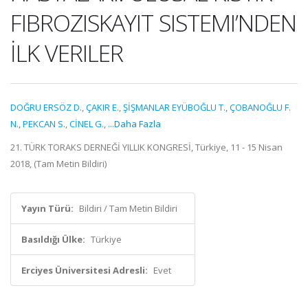
FIBROZISKAYIT SISTEMI’NDEN
İLK VERILER
DOĞRU ERSÖZ D.
,
ÇAKIR E.
,
ŞİŞMANLAR EYÜBOĞLU T.
,
ÇOBANOĞLU F.
N.
,
PEKCAN S.
,
CİNEL G.
,
...Daha Fazla
21. TÜRK TORAKS DERNEĞİ YILLIK KONGRESİ, Türkiye, 11 - 15 Nisan
2018, (Tam Metin Bildiri)
Yayın Türü:
Bildiri / Tam Metin Bildiri
Basıldığı Ülke:
Türkiye
Erciyes Üniversitesi Adresli:
Evet