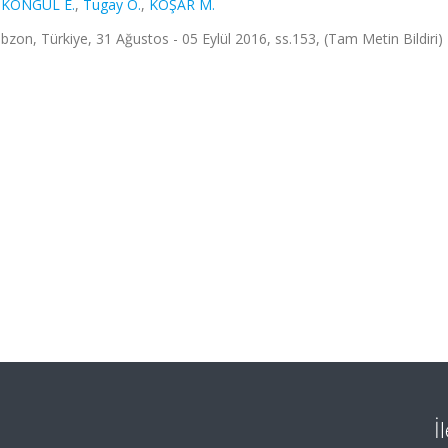
,
KÖNGÜL E.
,
Tugay O.
,
KOŞAR M.
, Türkiye, 31 Ağustos - 05 Eylül 2016, ss.153, (Tam Metin Bildiri)
İ