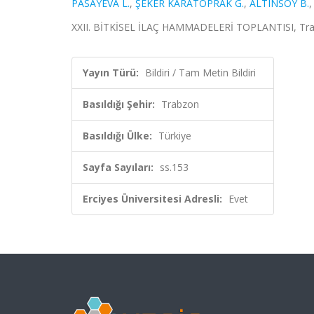
PASAYEVA L.
,
ŞEKER KARATOPRAK G.
,
ALTINSOY B.
XXII. BİTKİSEL İLAÇ HAMMADELERİ TOPLANTISI, Trabzon
Yayın Türü:
Bildiri / Tam Metin Bildiri
Basıldığı Şehir:
Trabzon
Basıldığı Ülke:
Türkiye
Sayfa Sayıları:
ss.153
Erciyes Üniversitesi Adresli:
Evet