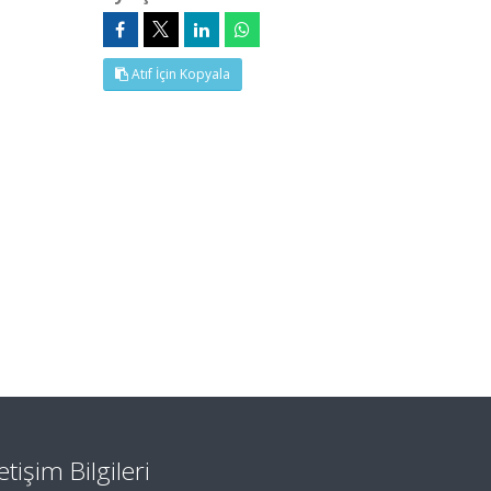
Atıf İçin Kopyala
letişim Bilgileri