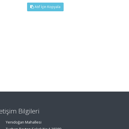
Atıf İçin Kopyala
letişim Bilgileri
Yenidoğan Mahallesi