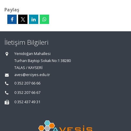
Paylaş
İletişim Bilgileri
Yenidoğan Mahallesi
Turhan Baytop Sokak No:1 38280
TALAS / KAYSERİ
aves@erciyes.edu.tr
0 352 207 66 66
0 352 207 66 67
0 352 437 49 31