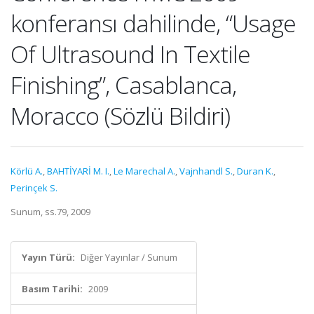
konferansı dahilinde, “Usage
Of Ultrasound In Textile
Finishing”, Casablanca,
Moracco (Sözlü Bildiri)
Körlü A.
,
BAHTİYARİ M. I.
,
Le Marechal A.
,
Vajnhandl S.
,
Duran K.
,
Perinçek S.
Sunum, ss.79, 2009
Yayın Türü:
Diğer Yayınlar / Sunum
Basım Tarihi:
2009