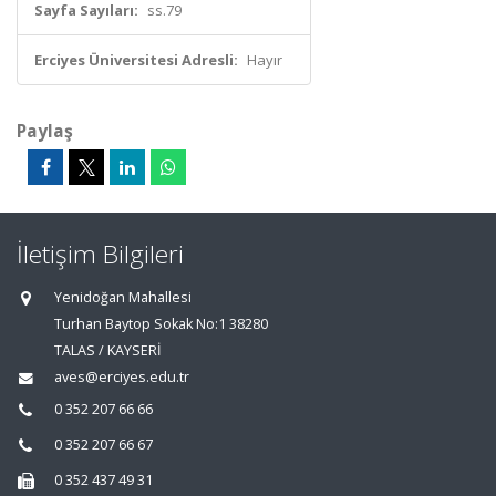
Sayfa Sayıları:
ss.79
Erciyes Üniversitesi Adresli:
Hayır
Paylaş
İletişim Bilgileri
Yenidoğan Mahallesi
Turhan Baytop Sokak No:1 38280
TALAS / KAYSERİ
aves@erciyes.edu.tr
0 352 207 66 66
0 352 207 66 67
0 352 437 49 31