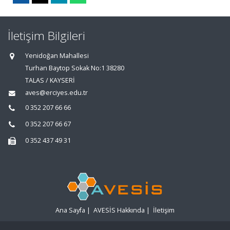
İletişim Bilgileri
Yenidoğan Mahallesi
Turhan Baytop Sokak No:1 38280
TALAS / KAYSERİ
aves@erciyes.edu.tr
0 352 207 66 66
0 352 207 66 67
0 352 437 49 31
Ana Sayfa
|
AVESİS Hakkında
|
İletişim