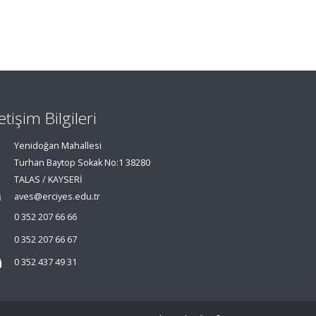
letişim Bilgileri
Yenidoğan Mahallesi
Turhan Baytop Sokak No:1 38280
TALAS / KAYSERİ
aves@erciyes.edu.tr
0 352 207 66 66
0 352 207 66 67
0 352 437 49 31