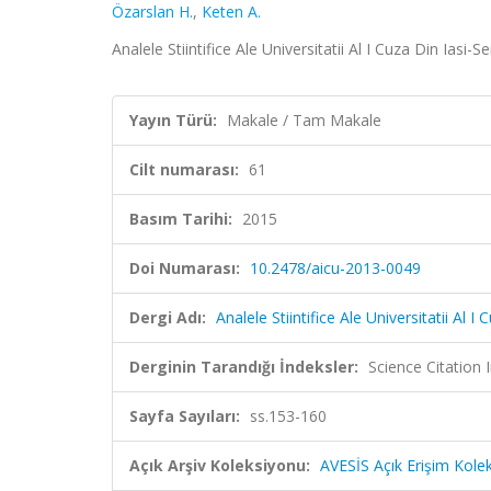
Özarslan H.
,
Keten A.
Analele Stiintifice Ale Universitatii Al I Cuza Din Ia
Yayın Türü:
Makale / Tam Makale
Cilt numarası:
61
Basım Tarihi:
2015
Doi Numarası:
10.2478/aicu-2013-0049
Dergi Adı:
Analele Stiintifice Ale Universitatii Al
Derginin Tarandığı İndeksler:
Science Citation
Sayfa Sayıları:
ss.153-160
Açık Arşiv Koleksiyonu:
AVESİS Açık Erişim Kole