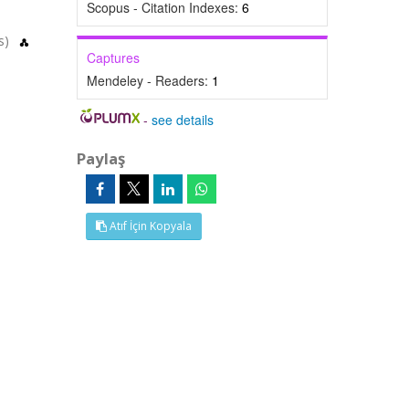
Scopus - Citation Indexes:
6
us)
Captures
Mendeley - Readers:
1
-
see details
Paylaş
Atıf İçin Kopyala