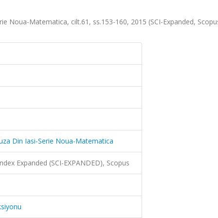
si-Serie Noua-Matematica, cilt.61, ss.153-160, 2015 (SCI-Expanded, Scop
 I Cuza Din Iasi-Serie Noua-Matematica
 Index Expanded (SCI-EXPANDED), Scopus
ksiyonu