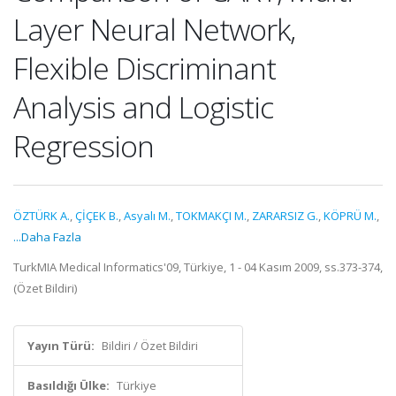
Layer Neural Network,
Flexible Discriminant
Analysis and Logistic
Regression
ÖZTÜRK A.
,
ÇİÇEK B.
,
Asyalı M.
,
TOKMAKÇI M.
,
ZARARSIZ G.
,
KÖPRÜ M.
,
...Daha Fazla
TurkMIA Medical Informatics'09, Türkiye, 1 - 04 Kasım 2009, ss.373-374,
(Özet Bildiri)
Yayın Türü:
Bildiri / Özet Bildiri
Basıldığı Ülke:
Türkiye