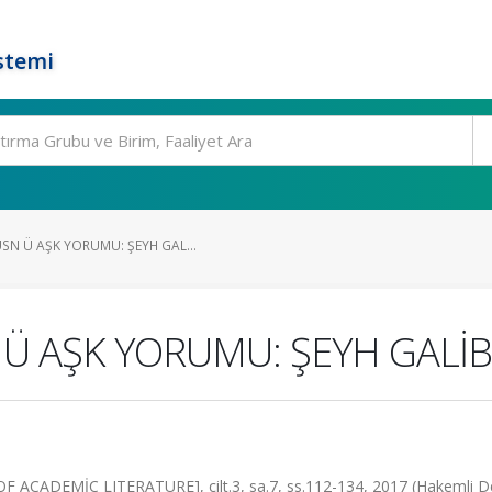
stemi
SN Ü AŞK YORUMU: ŞEYH GAL...
Ü AŞK YORUMU: ŞEYH GALİB’
CADEMİC LITERATURE], cilt.3, sa.7, ss.112-134, 2017 (Hakemli D