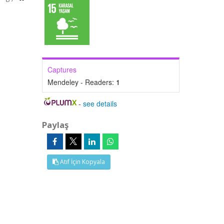
Captures
Mendeley - Readers:
1
-
see details
Paylaş
Atıf İçin Kopyala