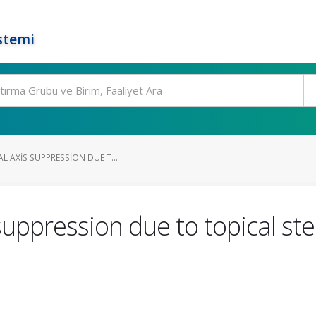
stemi
L AXIS SUPPRESSION DUE T...
suppression due to topical ste