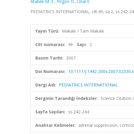
Atabek M. E.
,
Pirgon O.
,
Unal E.
PEDIATRICS INTERNATIONAL, cilt.49, sa.2, ss.242-2
Yayın Türü:
Makale / Tam Makale
Cilt numarası:
49
Sayı:
2
Basım Tarihi:
2007
Doi Numarası:
10.1111/j.1442-200x.2007.02330.x
Dergi Adı:
PEDIATRICS INTERNATIONAL
Derginin Tarandığı İndeksler:
Science Citation
Sayfa Sayıları:
ss.242-244
Anahtar Kelimeler:
adrenal suppression, cortico