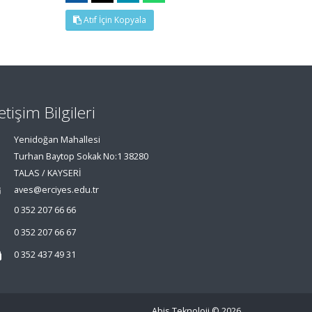
Atıf İçin Kopyala
letişim Bilgileri
Yenidoğan Mahallesi
Turhan Baytop Sokak No:1 38280
TALAS / KAYSERİ
aves@erciyes.edu.tr
0 352 207 66 66
0 352 207 66 67
0 352 437 49 31
Abis Teknoloji
© 2026