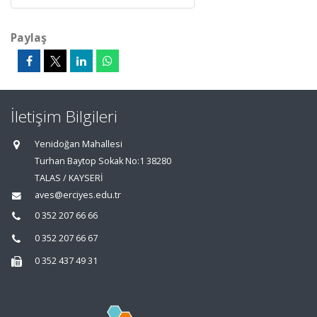
Paylaş
İletişim Bilgileri
Yenidoğan Mahallesi
Turhan Baytop Sokak No:1 38280
TALAS / KAYSERİ
aves@erciyes.edu.tr
0 352 207 66 66
0 352 207 66 67
0 352 437 49 31