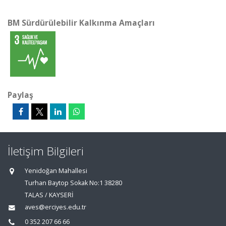
BM Sürdürülebilir Kalkınma Amaçları
Paylaş
İletişim Bilgileri
Yenidoğan Mahallesi
Turhan Baytop Sokak No:1 38280
TALAS / KAYSERİ
aves@erciyes.edu.tr
0 352 207 66 66