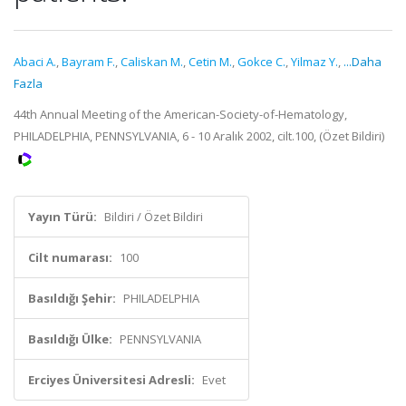
Abaci A.
,
Bayram F.
,
Caliskan M.
,
Cetin M.
,
Gokce C.
,
Yilmaz Y.
,
...Daha
Fazla
44th Annual Meeting of the American-Society-of-Hematology,
PHILADELPHIA, PENNSYLVANIA, 6 - 10 Aralık 2002, cilt.100, (Özet Bildiri)
Yayın Türü:
Bildiri / Özet Bildiri
Cilt numarası:
100
Basıldığı Şehir:
PHILADELPHIA
Basıldığı Ülke:
PENNSYLVANIA
Erciyes Üniversitesi Adresli:
Evet