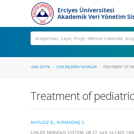
Erciyes Üniversitesi
Akademik Veri Yönetim Si
Ara
ANA SAYFA
SON EKLENEN YAYINLAR
TREATMENT OF PE
Treatment of pediatric
AKYILDIZ B.
,
KUMANDAŞ S.
CHILDS NERVOUS SYSTEM, cilt.27, sa.9, ss.1425-143