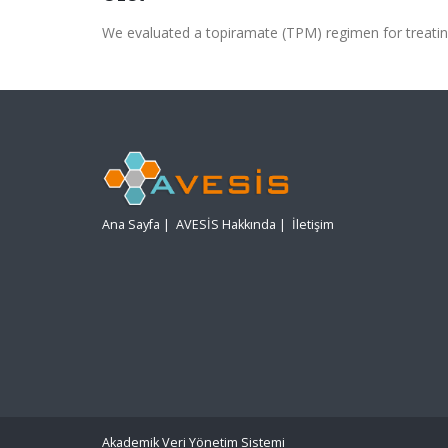
We evaluated a topiramate (TPM) regimen for treating r
Ana Sayfa
|
AVESİS Hakkında
|
İletişim
Akademik Veri Yönetim Sistemi