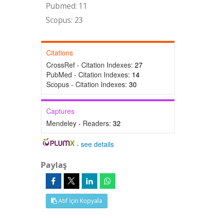
Pubmed: 11
Scopus: 23
Citations
CrossRef - Citation Indexes:
27
PubMed - Citation Indexes:
14
Scopus - Citation Indexes:
30
Captures
Mendeley - Readers:
32
-
see details
Paylaş
Atıf İçin Kopyala