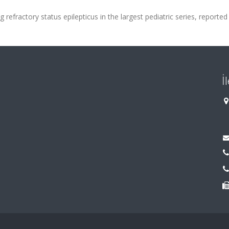
efractory status epilepticus in the largest pediatric series, reported
İ