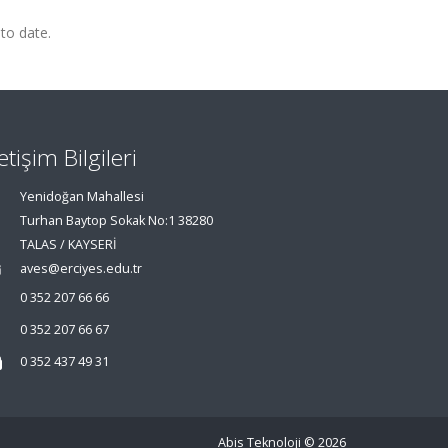
 to date.
letişim Bilgileri
Yenidoğan Mahallesi
Turhan Baytop Sokak No:1 38280
TALAS / KAYSERİ
aves@erciyes.edu.tr
0 352 207 66 66
0 352 207 66 67
0 352 437 49 31
Abis Teknoloji
© 2026