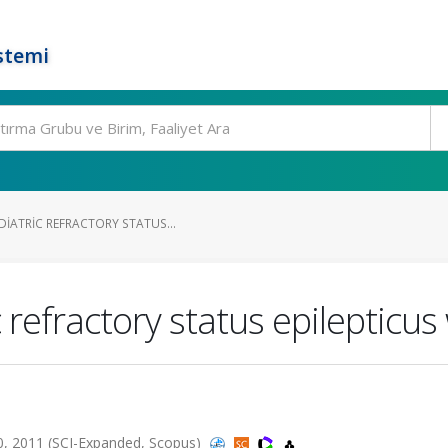
stemi
DIATRIC REFRACTORY STATUS...
 refractory status epilepticus
0, 2011 (SCI-Expanded, Scopus)