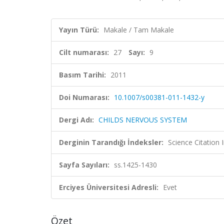
Yayın Türü:
Makale / Tam Makale
Cilt numarası:
27
Sayı:
9
Basım Tarihi:
2011
Doi Numarası:
10.1007/s00381-011-1432-y
Dergi Adı:
CHILDS NERVOUS SYSTEM
Derginin Tarandığı İndeksler:
Science Citation
Sayfa Sayıları:
ss.1425-1430
Erciyes Üniversitesi Adresli:
Evet
Özet