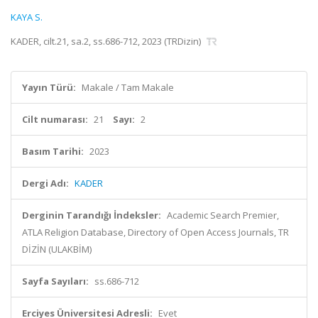
KAYA S.
KADER, cilt.21, sa.2, ss.686-712, 2023 (TRDizin)
Yayın Türü:
Makale / Tam Makale
Cilt numarası:
21
Sayı:
2
Basım Tarihi:
2023
Dergi Adı:
KADER
Derginin Tarandığı İndeksler:
Academic Search Premier,
ATLA Religion Database, Directory of Open Access Journals, TR
DİZİN (ULAKBİM)
Sayfa Sayıları:
ss.686-712
Erciyes Üniversitesi Adresli:
Evet