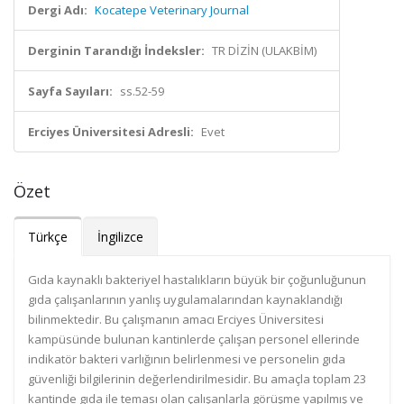
Dergi Adı:
Kocatepe Veterinary Journal
Derginin Tarandığı İndeksler:
TR DİZİN (ULAKBİM)
Sayfa Sayıları:
ss.52-59
Erciyes Üniversitesi Adresli:
Evet
Özet
Türkçe
İngilizce
Gıda kaynaklı bakteriyel hastalıkların büyük bir çoğunluğunun
gıda çalışanlarının yanlış uygulamalarından kaynaklandığı
bilinmektedir. Bu çalışmanın amacı Erciyes Üniversitesi
kampüsünde bulunan kantinlerde çalışan personel ellerinde
indikatör bakteri varlığının belirlenmesi ve personelin gıda
güvenliği bilgilerinin değerlendirilmesidir. Bu amaçla toplam 23
kantinde gıda ile teması olan çalışanlarla görüşme yapılmış ve