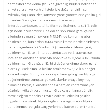
parmakları örneklenmiştir. Gıda güvenliği bilgileri; belirlenen
anket soruları ve kontrol listeleriyle değerlendirilmiştir.
Mikrobiyolojik analizler, konvansiyonel yöntemlerle yapılmış, el
örnekleri Staphylococcus aureus (S. auerus),
Enterobacteriaceae, total koliform ve Escherichia coli (E. coli)
açısından incelenmiştir. Elde edilen sonuçlara göre, çalışan
ellerinden alınan örneklerin %73,91’inde koliform grubu
belirlenirken, bunlardan %40,47’sinin literatürlerde belirlenen
hedef değerlerin (<2.5 kob/cm2 ) üzerinde koliform içeriği
belirlenmiştir. E. coli, Enterobacteriaceae ve S. auerus ise
incelenen örneklerin sırasıyla %56,52 ve %82,6 ve % 82,6’sında
belirlenmiştir. Gıda güvenliği bilgi değerlendirme skoru genel
olarak yüksek olmakla birlikte ortalama %72,17’lik bir değer
elde edilmiştir. Sonuç olarak çalışanların gıda güvenliği bilgi
değerlendirme sonuçları yüksek skorlar ortaya koymuş
olmasına karşın, el örneklerindeki patojen kontaminasyon
yüzdeleri yüksek bulunmuştur. Gıda çalışanlarına yönelik
mevcut eğitim modelinin revize edilerek etkin bir şekilde
uygulanması, sürekliliğinin sağlanması, eğitim etkinliğinin
denetlenmesi ve gıda satış yerlerinde katı ve sürekli kontrol