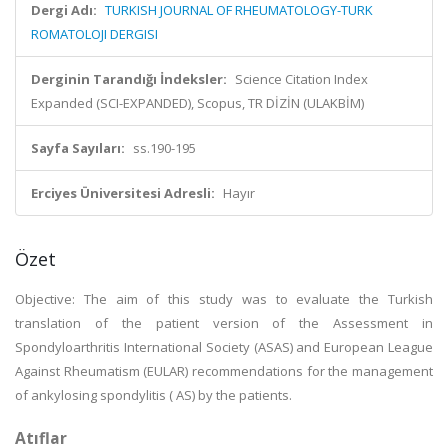
Dergi Adı:
TURKISH JOURNAL OF RHEUMATOLOGY-TURK
ROMATOLOJI DERGISI
Derginin Tarandığı İndeksler:
Science Citation Index
Expanded (SCI-EXPANDED), Scopus, TR DİZİN (ULAKBİM)
Sayfa Sayıları:
ss.190-195
Erciyes Üniversitesi Adresli:
Hayır
Özet
Objective: The aim of this study was to evaluate the Turkish
translation of the patient version of the Assessment in
Spondyloarthritis International Society (ASAS) and European League
Against Rheumatism (EULAR) recommendations for the management
of ankylosing spondylitis ( AS) by the patients.
Atıflar