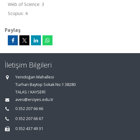
Web of Science: 3
Scopus: 4
Paylaş
İletişim Bilgileri
Yenidoğan Mahallesi
Turhan Baytop Sokak No:1 38280
TALAS / KAYSERİ
aves@erciyes.edu.tr
0 352 207 66 66
0 352 207 66 67
0 352 437 49 31