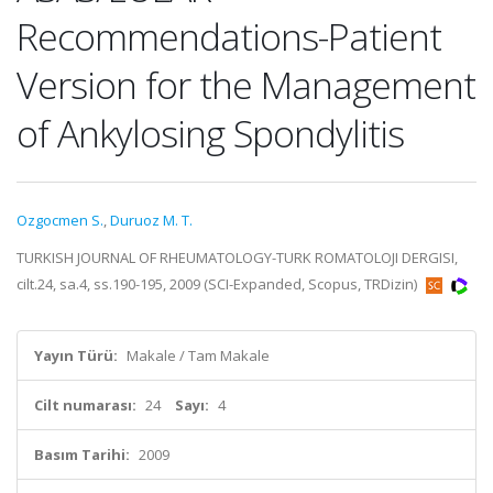
Recommendations-Patient
Version for the Management
of Ankylosing Spondylitis
Ozgocmen S.
,
Duruoz M. T.
TURKISH JOURNAL OF RHEUMATOLOGY-TURK ROMATOLOJI DERGISI,
cilt.24, sa.4, ss.190-195, 2009 (SCI-Expanded, Scopus, TRDizin)
Yayın Türü:
Makale / Tam Makale
Cilt numarası:
24
Sayı:
4
Basım Tarihi:
2009