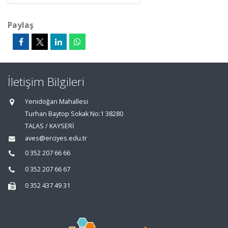
Paylaş
İletişim Bilgileri
Yenidoğan Mahallesi
Turhan Baytop Sokak No:1 38280
TALAS / KAYSERİ
aves@erciyes.edu.tr
0 352 207 66 66
0 352 207 66 67
0 352 437 49 31