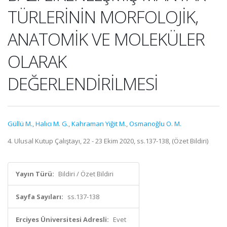
TÜRLERİNİN MORFOLOJİK,
ANATOMİK VE MOLEKÜLER
OLARAK
DEĞERLENDİRİLMESİ
Güllü M.
,
Halıcı M. G.
,
Kahraman Yiğit M.
,
Osmanoğlu O. M.
4. Ulusal Kutup Çalıştayı, 22 - 23 Ekim 2020, ss.137-138, (Özet Bildiri)
Yayın Türü:
Bildiri / Özet Bildiri
Sayfa Sayıları:
ss.137-138
Erciyes Üniversitesi Adresli:
Evet