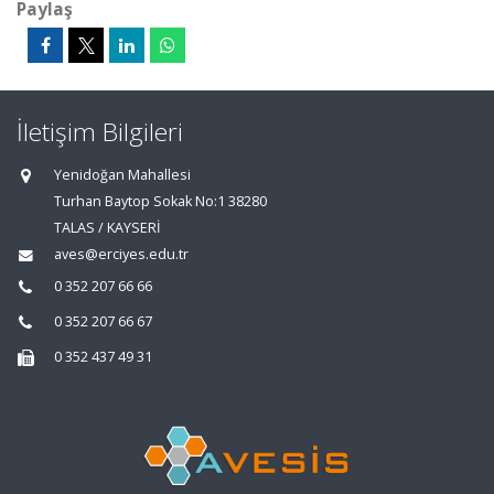
Paylaş
İletişim Bilgileri
Yenidoğan Mahallesi
Turhan Baytop Sokak No:1 38280
TALAS / KAYSERİ
aves@erciyes.edu.tr
0 352 207 66 66
0 352 207 66 67
0 352 437 49 31