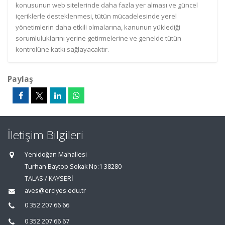
konusunun web sitelerinde daha fazla yer alması ve güncel
içeriklerle desteklenmesi, tütün mücadelesinde yerel
yönetimlerin daha etkili olmalarına, kanunun yüklediği
sorumluluklarını yerine getirmelerine ve genelde tütün
kontrolüne katkı sağlayacaktır.
Paylaş
İletişim Bilgileri
Yenidoğan Mahallesi
Turhan Baytop Sokak No:1 38280
TALAS / KAYSERİ
aves@erciyes.edu.tr
0 352 207 66 66
0 352 207 66 67