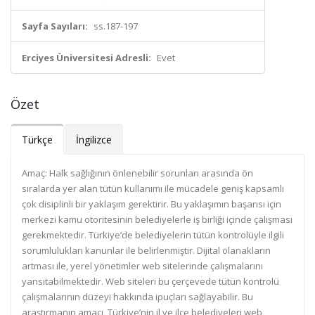
Sayfa Sayıları:
ss.187-197
Erciyes Üniversitesi Adresli:
Evet
Özet
Türkçe
İngilizce
Amaç: Halk sağlığının önlenebilir sorunları arasında ön
sıralarda yer alan tütün kullanımı ile mücadele geniş kapsamlı
çok disiplinli bir yaklaşım gerektirir. Bu yaklaşımın başarısı için
merkezi kamu otoritesinin belediyelerle iş birliği içinde çalışması
gerekmektedir. Türkiye’de belediyelerin tütün kontrolüyle ilgili
sorumlulukları kanunlar ile belirlenmiştir. Dijital olanakların
artması ile, yerel yönetimler web sitelerinde çalışmalarını
yansıtabilmektedir. Web siteleri bu çerçevede tütün kontrolü
çalışmalarının düzeyi hakkında ipuçları sağlayabilir. Bu
araştırmanın amacı, Türkiye’nin il ve ilçe belediyeleri web