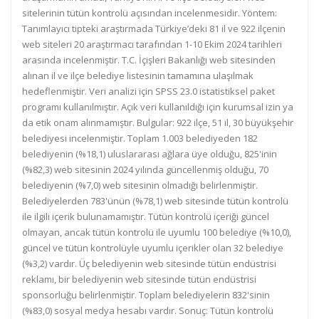
sitelerinin tütün kontrolü açısından incelenmesidir. Yöntem:
Tanımlayıcı tipteki araştırmada Türkiye’deki 81 il ve 922 ilçenin
web siteleri 20 araştırmacı tarafından 1-10 Ekim 2024 tarihleri
arasında incelenmiştir. T.C. İçişleri Bakanlığı web sitesinden
alınan il ve ilçe belediye listesinin tamamına ulaşılmak
hedeflenmiştir. Veri analizi için SPSS 23.0 istatistiksel paket
programı kullanılmıştır. Açık veri kullanıldığı için kurumsal izin ya
da etik onam alınmamıştır. Bulgular: 922 ilçe, 51 il, 30 büyükşehir
belediyesi incelenmiştir. Toplam 1.003 belediyeden 182
belediyenin (%18,1) uluslararası ağlara üye olduğu, 825'inin
(%82,3) web sitesinin 2024 yılında güncellenmiş olduğu, 70
belediyenin (%7,0) web sitesinin olmadığı belirlenmiştir.
Belediyelerden 783'ünün (%78,1) web sitesinde tütün kontrolü
ile ilgili içerik bulunamamıştır. Tütün kontrolü içeriği güncel
olmayan, ancak tütün kontrolü ile uyumlu 100 belediye (%10,0),
güncel ve tütün kontrolüyle uyumlu içerikler olan 32 belediye
(%3,2) vardır. Üç belediyenin web sitesinde tütün endüstrisi
reklamı, bir belediyenin web sitesinde tütün endüstrisi
sponsorluğu belirlenmiştir. Toplam belediyelerin 832'sinin
(%83,0) sosyal medya hesabı vardır. Sonuç: Tütün kontrolü