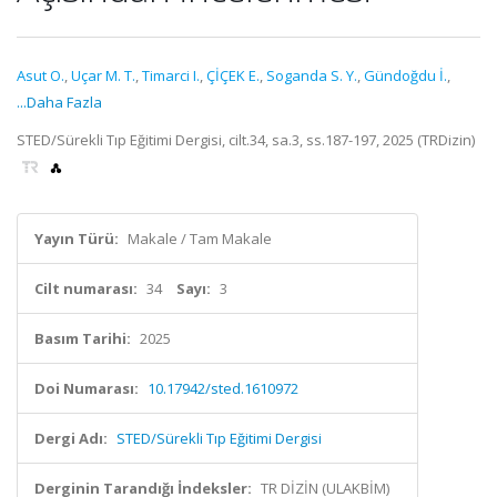
Asut O.
,
Uçar M. T.
,
Timarci I.
,
ÇİÇEK E.
,
Soganda S. Y.
,
Gündoğdu İ.
,
...Daha Fazla
STED/Sürekli Tıp Eğitimi Dergisi, cilt.34, sa.3, ss.187-197, 2025 (TRDizin)
Yayın Türü:
Makale / Tam Makale
Cilt numarası:
34
Sayı:
3
Basım Tarihi:
2025
Doi Numarası:
10.17942/sted.1610972
Dergi Adı:
STED/Sürekli Tıp Eğitimi Dergisi
Derginin Tarandığı İndeksler:
TR DİZİN (ULAKBİM)