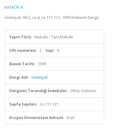
KAYACIK A.
islamiyat, cilt.2, sa.4, ss.111-121, 1999 (Hakemli Dergi)
Yayın Türü:
Makale / Tam Makale
Cilt numarası:
2
Sayı:
4
Basım Tarihi:
1999
Dergi Adı:
islamiyat
Derginin Tarandığı İndeksler:
Other Indexes
Sayfa Sayıları:
ss.111-121
Erciyes Üniversitesi Adresli:
Evet