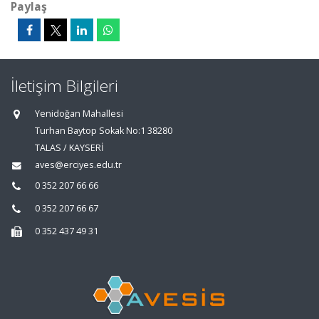
Paylaş
İletişim Bilgileri
Yenidoğan Mahallesi
Turhan Baytop Sokak No:1 38280
TALAS / KAYSERİ
aves@erciyes.edu.tr
0 352 207 66 66
0 352 207 66 67
0 352 437 49 31