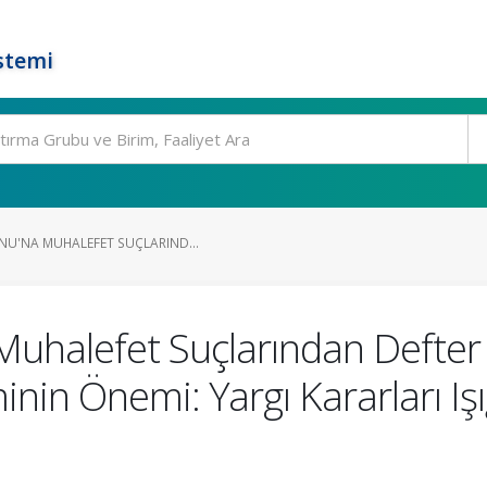
stemi
NU'NA MUHALEFET SUÇLARIND...
Muhalefet Suçlarından Defter 
nin Önemi: Yargı Kararları Işı