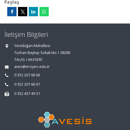
Paylaş
İletişim Bilgileri
Yenidoğan Mahallesi
Turhan Baytop Sokak No:1 38280
TALAS / KAYSERİ
aves@erciyes.edu.tr
0 352 207 66 66
0 352 207 66 67
0 352 437 49 31