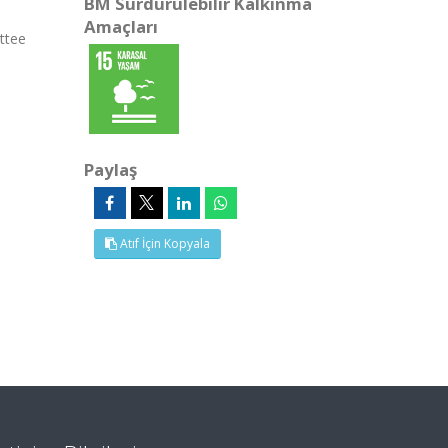
BM Sürdürülebilir Kalkınma
Amaçları
ttee
Paylaş
Atıf İçin Kopyala