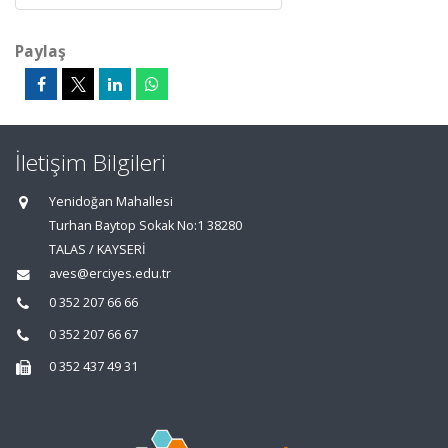
Paylaş
İletişim Bilgileri
Yenidoğan Mahallesi
Turhan Baytop Sokak No:1 38280
TALAS / KAYSERİ
aves@erciyes.edu.tr
0 352 207 66 66
0 352 207 66 67
0 352 437 49 31