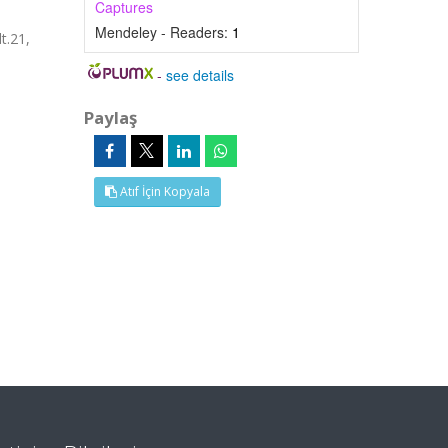
Captures
Mendeley - Readers:
1
t.21,
-
see details
Paylaş
Atıf İçin Kopyala