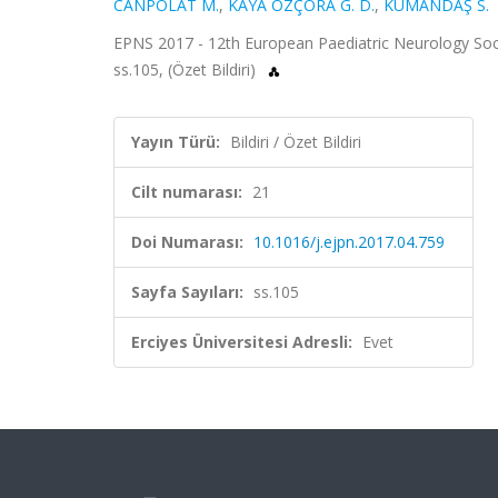
CANPOLAT M.
,
KAYA ÖZÇORA G. D.
,
KUMANDAŞ S.
EPNS 2017 - 12th European Paediatric Neurology Socie
ss.105, (Özet Bildiri)
Yayın Türü:
Bildiri / Özet Bildiri
Cilt numarası:
21
Doi Numarası:
10.1016/j.ejpn.2017.04.759
Sayfa Sayıları:
ss.105
Erciyes Üniversitesi Adresli:
Evet