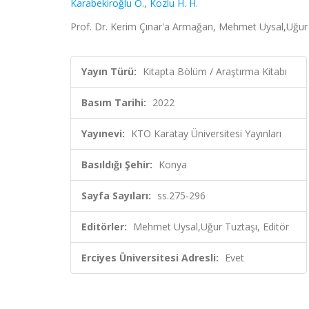
Karabekiroğlu Ö.
,
Kozlu H. H.
Prof. Dr. Kerim Çınar'a Armağan, Mehmet Uysal,Uğur T
Yayın Türü:
Kitapta Bölüm / Araştırma Kitabı
Basım Tarihi:
2022
Yayınevi:
KTO Karatay Üniversitesi Yayınları
Basıldığı Şehir:
Konya
Sayfa Sayıları:
ss.275-296
Editörler:
Mehmet Uysal,Uğur Tuztaşı, Editör
Erciyes Üniversitesi Adresli:
Evet