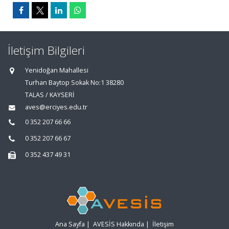
İletişim Bilgileri
Yenidoğan Mahallesi
Turhan Baytop Sokak No:1 38280
TALAS / KAYSERİ
aves@erciyes.edu.tr
0 352 207 66 66
0 352 207 66 67
0 352 437 49 31
Ana Sayfa
|
AVESİS Hakkında
|
İletişim