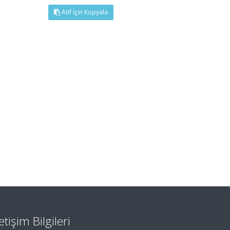
Atıf İçin Kopyala
letişim Bilgileri