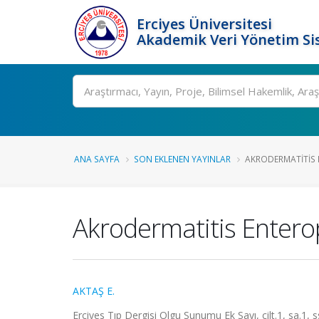
Erciyes Üniversitesi
Akademik Veri Yönetim Si
Ara
ANA SAYFA
SON EKLENEN YAYINLAR
AKRODERMATITIS 
Akrodermatitis Entero
AKTAŞ E.
Erciyes Tıp Dergisi Olgu Sunumu Ek Sayı, cilt.1, sa.1, 