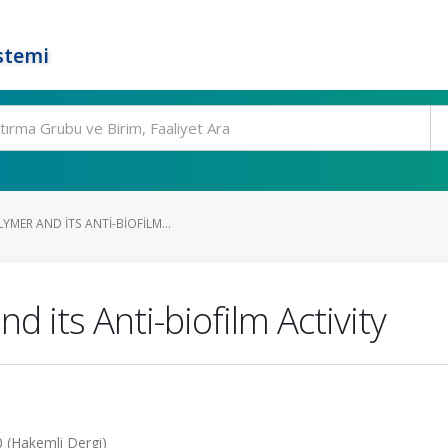
stemi
MER AND ITS ANTI-BIOFILM...
 its Anti-biofilm Activity
20 (Hakemli Dergi)