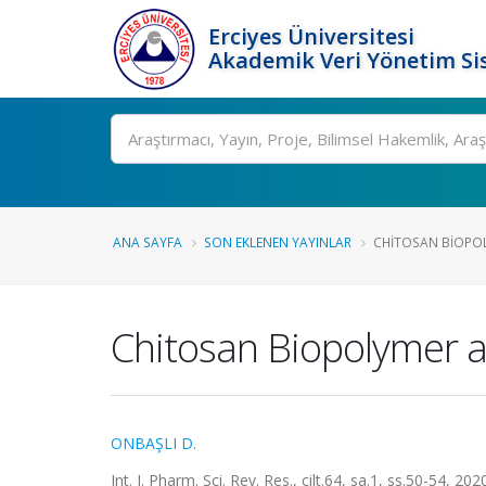
Erciyes Üniversitesi
Akademik Veri Yönetim Si
Ara
ANA SAYFA
SON EKLENEN YAYINLAR
CHITOSAN BIOPOLY
Chitosan Biopolymer and
ONBAŞLI D.
Int. J. Pharm. Sci. Rev. Res., cilt.64, sa.1, ss.50-54, 20