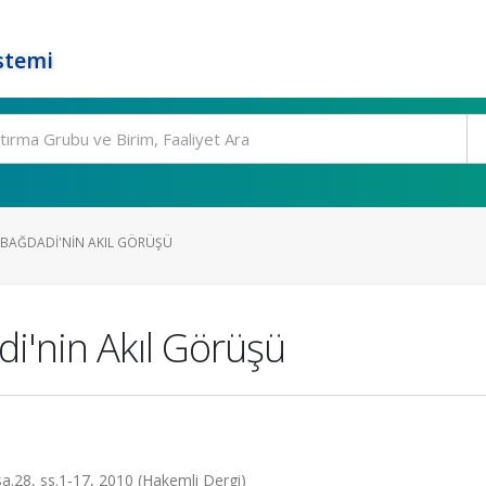
stemi
L-BAĞDADI'NIN AKIL GÖRÜŞÜ
di'nin Akıl Görüşü
 sa.28, ss.1-17, 2010 (Hakemli Dergi)