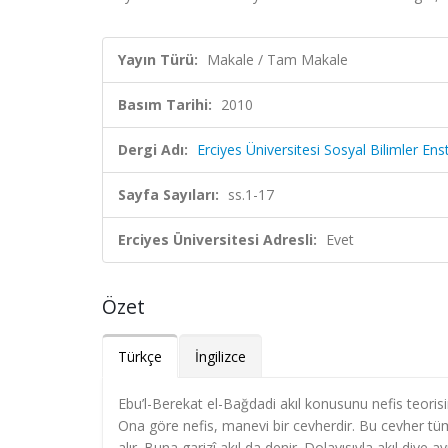
Yayın Türü:
Makale / Tam Makale
Basım Tarihi:
2010
Dergi Adı:
Erciyes Üniversitesi Sosyal Bilimler Ens
Sayfa Sayıları:
ss.1-17
Erciyes Üniversitesi Adresli:
Evet
Özet
Türkçe
İngilizce
Ebu’l-Berekat el-Bağdadi akıl konusunu nefis teorisin
Ona göre nefis, manevi bir cevherdir. Bu cevher tümel
alır. Buna garizî akıl da denir. Dolayısıyla akıl diye 