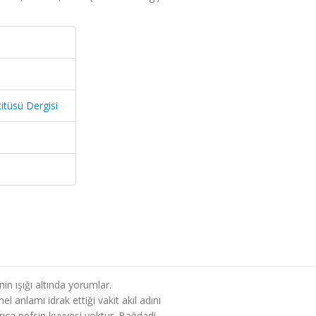
titüsü Dergisi
in ışığı altında yorumlar.
 anlamı idrak ettiği vakit akıl adını
ayrıca nefsin kuvvesi yoktur. Bağdadi