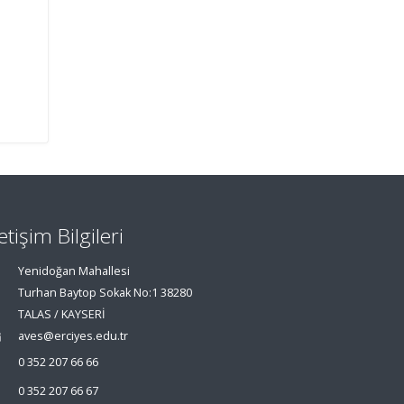
letişim Bilgileri
Yenidoğan Mahallesi
Turhan Baytop Sokak No:1 38280
TALAS / KAYSERİ
aves@erciyes.edu.tr
0 352 207 66 66
0 352 207 66 67