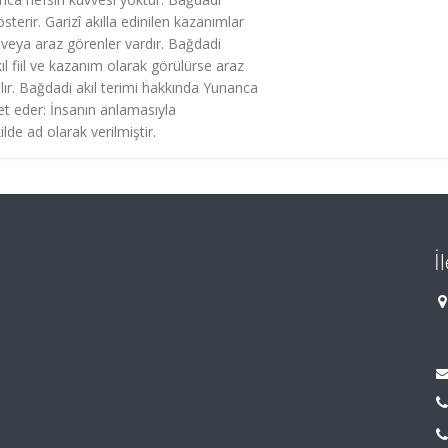
terir. Garizî akılla edinilen kazanımlar
er veya araz görenler vardır. Bağdadi
ıl fiil ve kazanım olarak görülürse araz
 alır. Bağdadi akıl terimi hakkında Yunanca
ret eder: İnsanın anlamasıyla
kilde ad olarak verilmiştir.
İ