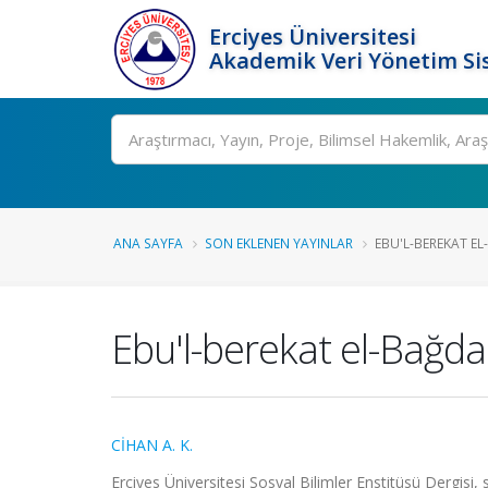
Erciyes Üniversitesi
Akademik Veri Yönetim Si
Ara
ANA SAYFA
SON EKLENEN YAYINLAR
EBU'L-BEREKAT E
Ebu'l-berekat el-Bağda
CİHAN A. K.
Erciyes Üniversitesi Sosyal Bilimler Enstitüsü Dergisi,