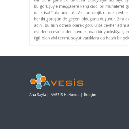
bu görüşüyle meşşailere karşı ciddi bir muhalefet gös
da iktisabî akıl adını alır. Aklı ontolojik olarak cevh
her iki görüşün de geçerli olduğunu düşünür. Zira ak
adını, bu fiilin öznesi olarak görülürse cevher adını
eserlerin çevirisinden kaynaklanan bir yanlışlığa işa
ilgili olan akıl terimi, soyut varlıklara da hatalı bir şe
Ana Sayfa
|
AVESİS Hakkında
|
İletişim