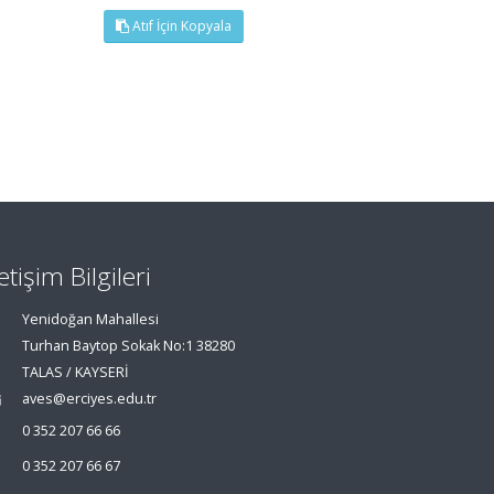
Atıf İçin Kopyala
letişim Bilgileri
Yenidoğan Mahallesi
Turhan Baytop Sokak No:1 38280
TALAS / KAYSERİ
aves@erciyes.edu.tr
0 352 207 66 66
0 352 207 66 67