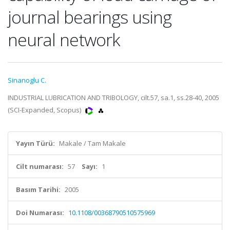
journal bearings using
neural network
Sinanoglu C.
INDUSTRIAL LUBRICATION AND TRIBOLOGY, cilt.57, sa.1, ss.28-40, 2005
(SCI-Expanded, Scopus)
Yayın Türü:
Makale / Tam Makale
Cilt numarası:
57
Sayı:
1
Basım Tarihi:
2005
Doi Numarası:
10.1108/00368790510575969