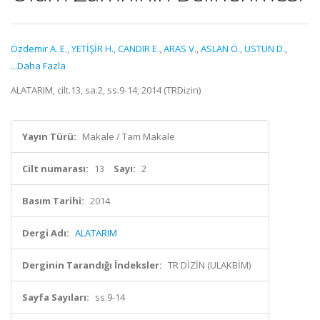
Özdemir A. E.
,
YETİŞİR H.
,
CANDIR E.
,
ARAS V.
,
ASLAN Ö.
,
ÜSTÜN D.
,
...Daha Fazla
ALATARIM, cilt.13, sa.2, ss.9-14, 2014 (TRDizin)
Yayın Türü:
Makale / Tam Makale
Cilt numarası:
13
Sayı:
2
Basım Tarihi:
2014
Dergi Adı:
ALATARIM
Derginin Tarandığı İndeksler:
TR DİZİN (ULAKBİM)
Sayfa Sayıları:
ss.9-14